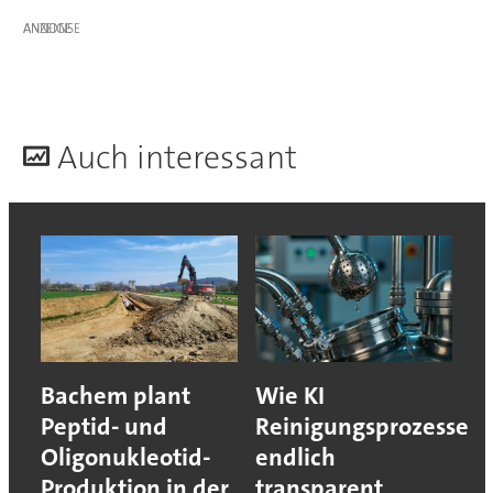
ANZEIGE
A
uch interessant
Bachem plant
Wie KI
Peptid- und
Reinigungsprozesse
Oligonukleotid-
endlich
Produktion in der
transparent