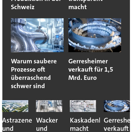
Schweiz
macht
Warum saubere
Gerresheimer
Prozesse oft
verkauft für 1,5
überraschend
Mrd. Euro
schwer sind
Astrazeneca
Wacker
Kaskadenkonzept
Gerreshe
und
und
macht
verkauft