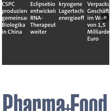
CSPC
Eclipsebio
kryogene
Verpacku
produzieren
entwickeln
Lagertechnik
Geschäft
gemeinsam
RNA-
energieeffizienter
im Wert
Biologika
Therapeutika
von 1,5
in China
weiter
Milliarde
Euro