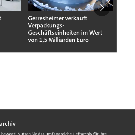
t
Gerresheimer verkauft
Codis
Verpackungs-
Stand
Geschäftseinheiten im Wert
von 1,5 Milliarden Euro
archiv
e bewegt! Nutzen Sie das umfangreiche Heftarchiv für Ihre