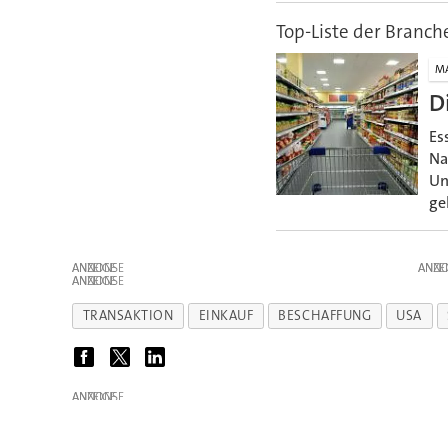
Top-Liste der Branch
M
D
Es
Na
Un
ge
ANZEIGE
ANZE
ANZEIGE
TRANSAKTION
EINKAUF
BESCHAFFUNG
USA
ANZEIGE