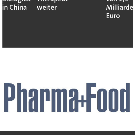
in China
weiter
Milliarde
Euro