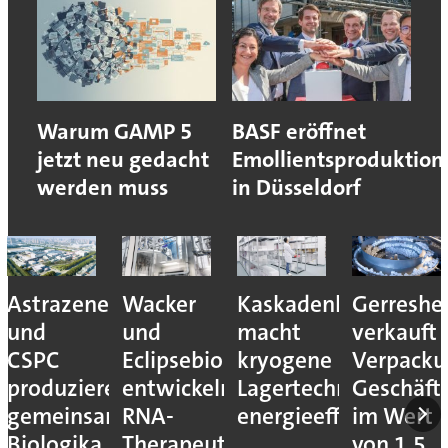
Warum GAMP 5
BASF eröffnet
jetzt neu gedacht
Emollientsproduktion
werden muss
in Düsseldorf
Astrazeneca
Wacker
Kaskadenkonzept
Gerreshe
und
und
macht
verkauft
CSPC
Eclipsebio
kryogene
Verpacku
produzieren
entwickeln
Lagertechnik
Geschäft
gemeinsam
RNA-
energieeffizienter
im Wert
Biologika
Therapeutika
von 1,5