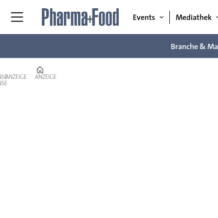
Events
Mediathek
Branche & Ma
Home
ANZEIGE
ANZEIGE
Branche
&
Markt
–
News