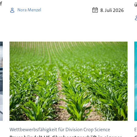
f
8. Juli 2026
Nora Menzel
Wettbewerbsfähigkeit für Division Crop Science
E