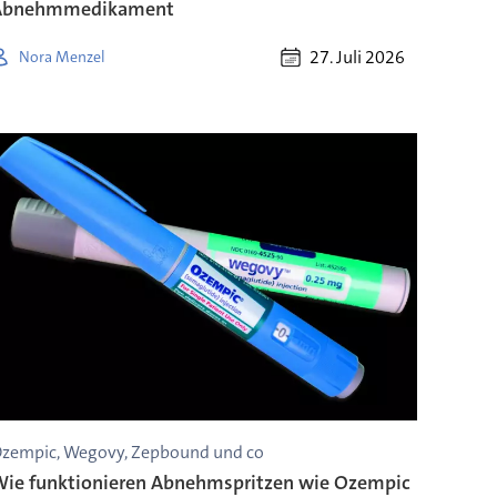
Abnehmmedikament
27. Juli 2026
Nora Menzel
zempic, Wegovy, Zepbound und co
ie funktionieren Abnehmspritzen wie Ozempic