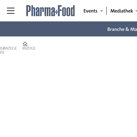
Events
Mediathek
Branche & Ma
Home
ANZEIGE
ANZEIGE
Branche
&
Markt
–
News