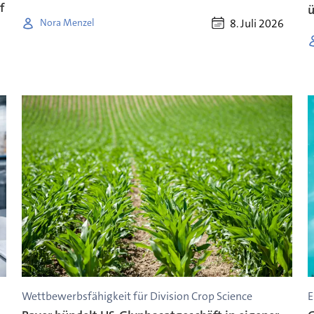
f
8. Juli 2026
Nora Menzel
Wettbewerbsfähigkeit für Division Crop Science
E