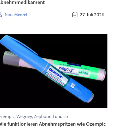
Abnehmmedikament
27. Juli 2026
Nora Menzel
zempic, Wegovy, Zepbound und co
ie funktionieren Abnehmspritzen wie Ozempic